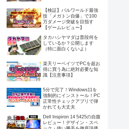
【検証】パルワールド最強
技「メガトン自爆」で100
万ダメージ突破を目指す
【ゲームレビュー】
タカハシヤマダは普段何を
しているか？公開します
（特に面白くないよ）
楽天リーベイツでPCを超お
得に買う為に絶対必要な知
識【注意事項】
5分で完了！Windows11を
強制的にインストール！PC
正常性チェックアプリで弾
かれても大丈夫
Dell Inspiron 14 5425の自腹
レビュー！デザイン・スペ
ック・使い勝手を徹底評価