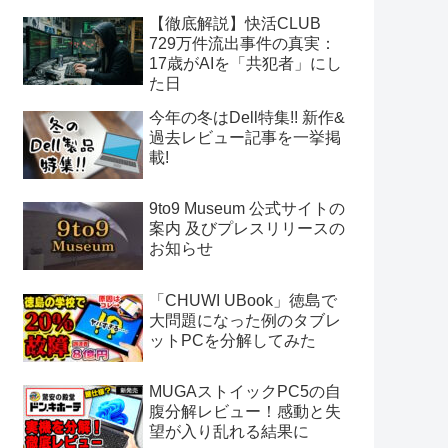
【徹底解説】快活CLUB
729万件流出事件の真実：
17歳がAIを「共犯者」にし
た日
今年の冬はDell特集!! 新作&
過去レビュー記事を一挙掲
載!
9to9 Museum 公式サイトの
案内 及びプレスリリースの
お知らせ
「CHUWI UBook」徳島で
大問題になった例のタブレ
ットPCを分解してみた
MUGAストイックPC5の自
腹分解レビュー！感動と失
望が入り乱れる結果に