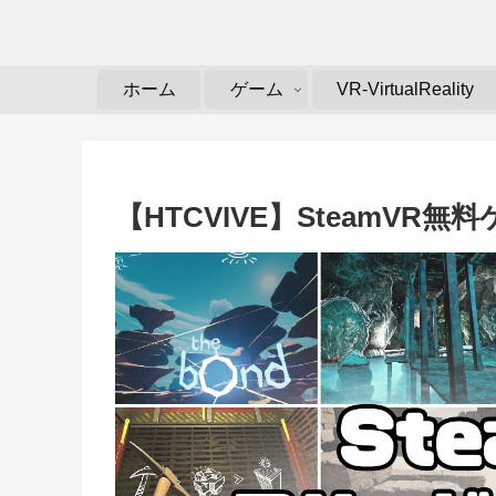
ホーム
ゲーム
VR-VirtualReality
【HTCVIVE】SteamVR無