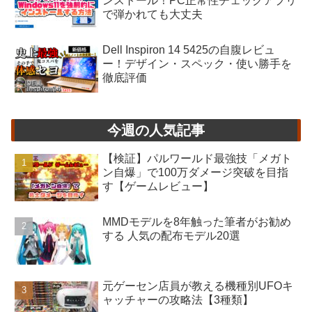
ンストール！PC正常性チェックアプリ
で弾かれても大丈夫
Dell Inspiron 14 5425の自腹レビュ
ー！デザイン・スペック・使い勝手を
徹底評価
今週の人気記事
【検証】パルワールド最強技「メガト
ン自爆」で100万ダメージ突破を目指
す【ゲームレビュー】
MMDモデルを8年触った筆者がお勧め
する 人気の配布モデル20選
元ゲーセン店員が教える機種別UFOキ
ャッチャーの攻略法【3種類】