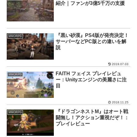
紹介｜ファンが3億5千万の支援
『黒い砂漠』PS4版が発売決定！
MMORPG
サーバーなどPC版との違いを解
説
2019.07.03
FAITH フェイス プレイレビュ
MMORPG
ー：Unityエンジンの美麗さに注
目
2018.11.25
『ドラゴンネストM』はオート戦
MMORPG
闘無し！アクション重視だぞ！：
プレイレビュー