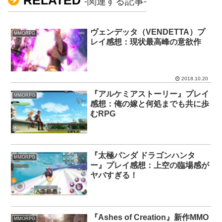
-関連する記事-
ヴェンデッタ（VENDETTA）プ
MMORPG
レイ感想：現状最高峰の意欲作
2018.10.20
『アルケミアストーリー』プレイ
MMORPG
感想：俺の嫁と何処までも共に歩
むRPG
『太極パンダ ドラゴンハンタ
MMORPG
ー』プレイ感想：上空の臨場感が
ヤバすぎる！
『Ashes of Creation』新作MMO
MMORPG