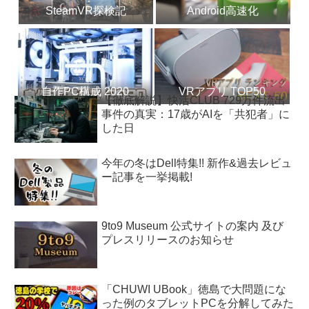
SteamVR探検記
Android高速化
自作PC構成 2020
VRアプリ TOP50
【徹底解説】快活CLUB 729万件流出
事件の真実：17歳がAIを「共犯者」に
した日
今年の冬はDell特集!! 新作&過去レビュ
ー記事を一挙掲載!
9to9 Museum 公式サイトの案内 及び
プレスリリースのお知らせ
「CHUWI UBook」徳島で大問題にな
った例のタブレットPCを分解してみた