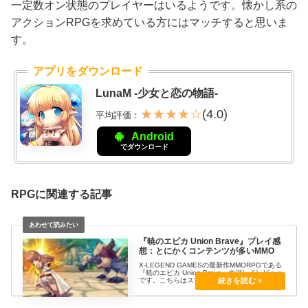
一定数オン状態のプレイヤーはいるようです。懐かし系の
アクションRPGを求めている方にはマッチすると思いま
す。
アプリをダウンロード
LunaM -少女と恋の物語-
★★★★☆
(4.0)
平均評価：
Android
でダウンロード
RPGに関連する記事
『暁のエピカ Union Brave』プレイ感
想：とにかくコンテンツが多いMMO
X-LEGEND GAMESの最新作MMORPGである
『暁のエピカ Union Brave』のプレイレビュー
です。こちらはスマホ向けに開発されたナンバ
リングなどがない新規の作品となります。雰囲
気、システムは同社のリンクオブハーツに近い
です。