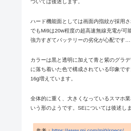
ついては後述します。
ハード機能面としては画面内指紋が採用さ
でもMi9は20w程度の超高速無線充電が可
強力すぎてバッテリーの劣化が心配です…
カラーは黒と透明に加えて青と紫のグラデ
に落ち着いた色で構成されている印象です
16g増えています。
全体的に重く、大きくなっているスマホ業
いう形のようです。SEについては後述し
参考：
https://www.mi.com/mi9/specs/