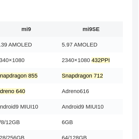
mi9
mi9SE
.39 AMOLED
5.97 AMOLED
340×1080
2340×1080
432PPI
napdragon 855
Snapdragon 712
dreno 640
Adreno616
ndroid9 MIUI10
Android9 MIUI10
/8/12GB
6GB
28/256GB
64/128GB