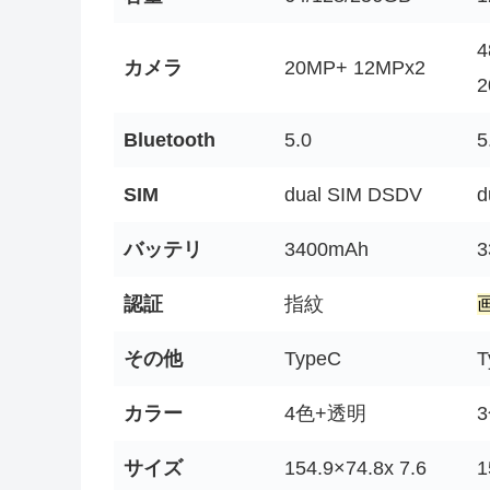
4
カメラ
20MP+ 12MPx2
2
Bluetooth
5.0
5
SIM
dual SIM DSDV
d
バッテリ
3400mAh
3
認証
指紋
その他
TypeC
カラー
4色+透明
サイズ
154.9×74.8x 7.6
1