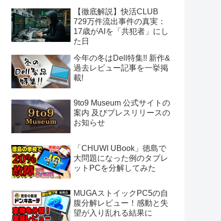
【徹底解説】快活CLUB
729万件流出事件の真実：
17歳がAIを「共犯者」にし
た日
今年の冬はDell特集!! 新作&
過去レビュー記事を一挙掲
載!
9to9 Museum 公式サイトの
案内 及びプレスリリースの
お知らせ
「CHUWI UBook」徳島で
大問題になった例のタブレ
ットPCを分解してみた
MUGAストイックPC5の自
腹分解レビュー！感動と失
望が入り乱れる結果に