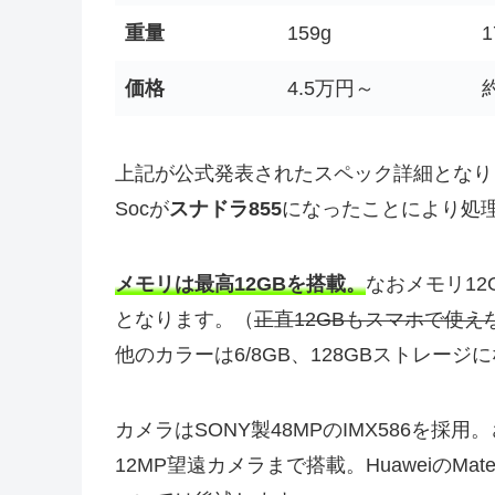
重量
159g
1
価格
4.5万円～
上記が公式発表されたスペック詳細となり
Socが
スナドラ855
になったことにより処理
メモリは最高12GBを搭載。
なおメモリ12
となります。（
正直12GBもスマホで使え
他のカラーは6/8GB、128GBストレージ
カメラはSONY製48MPのIMX586を採用。
12MP望遠カメラまで搭載。HuaweiのM