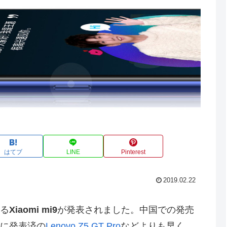
はてブ
LINE
Pinterest
2019.02.22
ある
Xiaomi mi9
が発表されました。中国での発売
既に発表済の
Lenovo Z5 GT Pro
などよりも早く