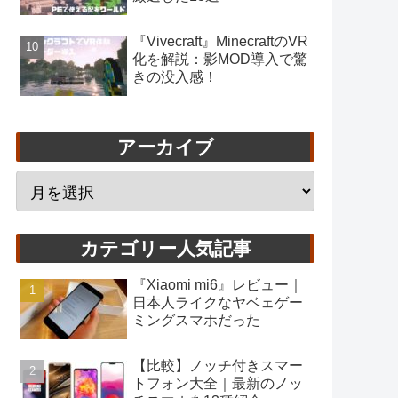
『Vivecraft』MinecraftのVR
化を解説：影MOD導入で驚
きの没入感！
アーカイブ
カテゴリー人気記事
『Xiaomi mi6』レビュー｜
日本人ライクなヤベェゲー
ミングスマホだった
【比較】ノッチ付きスマー
トフォン大全｜最新のノッ