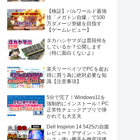
【検証】パルワールド最強
技「メガトン自爆」で100
万ダメージ突破を目指す
【ゲームレビュー】
タカハシヤマダは普段何を
しているか？公開します
（特に面白くないよ）
楽天リーベイツでPCを超お
得に買う為に絶対必要な知
識【注意事項】
5分で完了！Windows11を
強制的にインストール！PC
正常性チェックアプリで弾
かれても大丈夫
Dell Inspiron 14 5425の自腹
レビュー！デザイン・スペ
ック・使い勝手を徹底評価