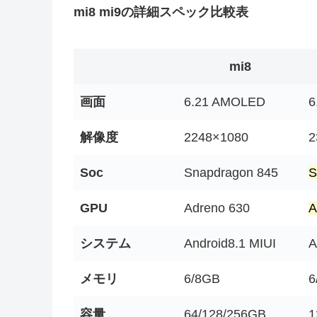
mi8 mi9の詳細スペック比較表
mi8
画面
6.21 AMOLED
6
解像度
2248×1080
2
Soc
Snapdragon 845
S
GPU
Adreno 630
A
システム
Android8.1 MIUI
A
メモリ
6/8GB
6
容量
64/128/256GB
1