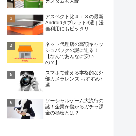
カスタム玄人編
アスペクト比４：３の最新
Androidタブレット3選｜漫
画利用にもピッタリ
ネット代理店の高額キャッ
シュバックの謎に迫る！
【なんであんなに安い
の？】
スマホで使える本格的な外
部カメラレンズ おすすめ7
選
ソーシャルゲーム大流行の
謎！企業が儲かるガチャ課
金の秘密とは？