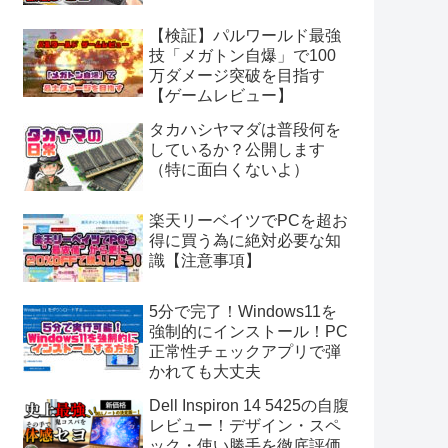
【検証】パルワールド最強
技「メガトン自爆」で100
万ダメージ突破を目指す
【ゲームレビュー】
タカハシヤマダは普段何を
しているか？公開します
（特に面白くないよ）
楽天リーベイツでPCを超お
得に買う為に絶対必要な知
識【注意事項】
5分で完了！Windows11を
強制的にインストール！PC
正常性チェックアプリで弾
かれても大丈夫
Dell Inspiron 14 5425の自腹
レビュー！デザイン・スペ
ック・使い勝手を徹底評価