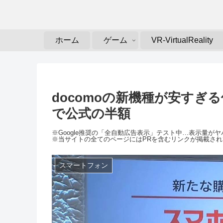
ホーム
ゲーム
VR-VirtualReality
docomoの新機種が安す
で公式の半額
※Google推奨の「全自動広告表示」テスト中…表示量
※当サイトの全てのページにはPRを含むリンクが掲載さ
スマートフォン