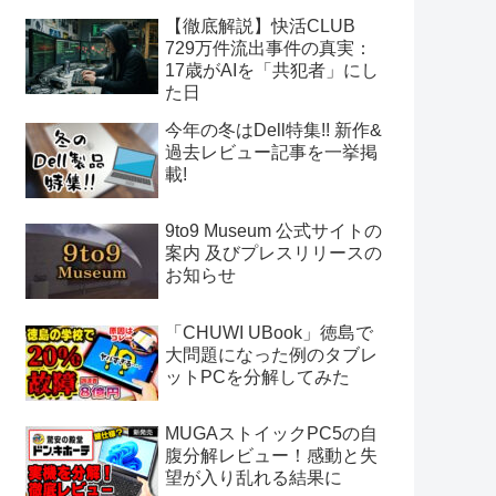
【徹底解説】快活CLUB
729万件流出事件の真実：
17歳がAIを「共犯者」にし
た日
今年の冬はDell特集!! 新作&
過去レビュー記事を一挙掲
載!
9to9 Museum 公式サイトの
案内 及びプレスリリースの
お知らせ
「CHUWI UBook」徳島で
大問題になった例のタブレ
ットPCを分解してみた
MUGAストイックPC5の自
腹分解レビュー！感動と失
望が入り乱れる結果に