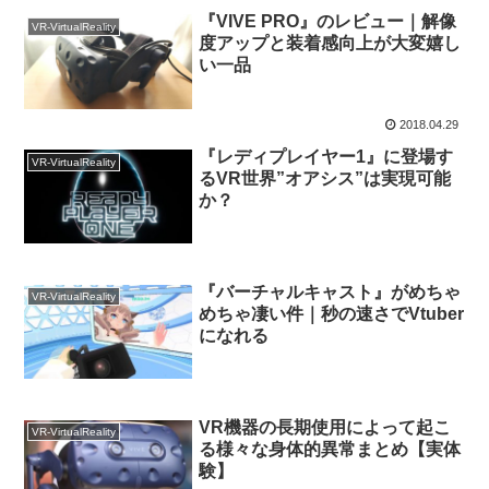
『VIVE PRO』のレビュー｜解像
VR-VirtualReality
度アップと装着感向上が大変嬉し
い一品
2018.04.29
『レディプレイヤー1』に登場す
VR-VirtualReality
るVR世界”オアシス”は実現可能
か？
『バーチャルキャスト』がめちゃ
VR-VirtualReality
めちゃ凄い件｜秒の速さでVtuber
になれる
VR機器の長期使用によって起こ
VR-VirtualReality
る様々な身体的異常まとめ【実体
験】