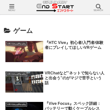
MENU
SEARCH
ゲーム
『HTC Vive』初心者/入門者/体験
VR-VirtualReality
者にプレイしてほしいVRゲーム
VRChatなど”ネットで知らない人
VR-VirtualReality
と出会う”のがマジで苦手という
話
『Vive Focus』スペック詳細：
VR-VirtualReality
バッテリーで動くケーブルレス