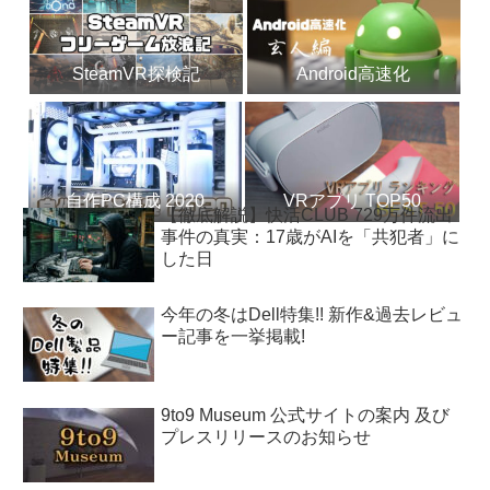
SteamVR探検記
Android高速化
自作PC構成 2020
VRアプリ TOP50
【徹底解説】快活CLUB 729万件流出
事件の真実：17歳がAIを「共犯者」に
した日
今年の冬はDell特集!! 新作&過去レビュ
ー記事を一挙掲載!
9to9 Museum 公式サイトの案内 及び
プレスリリースのお知らせ