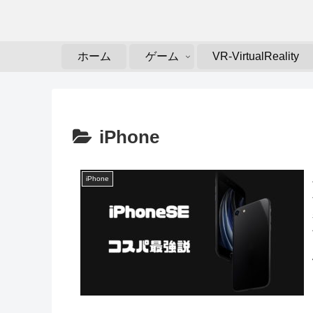
ホーム
ゲーム
VR-VirtualReality
iPhone
iPhone