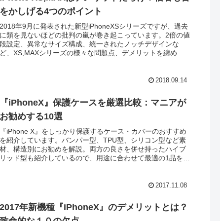
をかしげる4つのポイント
2018年9月に発表された新型iPhoneXSシリーズですが、過去
に類を見ないほどの批判の嵐が巻き起こっています。2倍の値
段設定、異常なサイズ構成、統一されたノッチデザインな
ど、XS,MAXシリーズの様々な問題点、デメリットを纏めて
みました。
2018.09.14
『iPhoneX』保護ケースを厳選比較：マニアが
お勧めする10選
『iPhone X』をしっかり保護するケース・カバーのおすすめ
を紹介しています。バンパー型、TPU型、シリコン型など素
材、構造別にお勧めを解説。両方の良さを併せ持ったハイブ
リッド型も紹介しているので、用途に合わせて最適の1品を選
ぶことができます。
2017.11.08
2017年新機種『iPhoneX』のデメリットとは？
致命的な１０の欠点