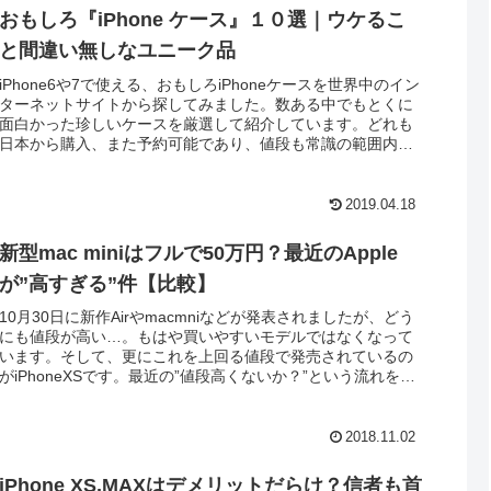
おもしろ『iPhone ケース』１０選｜ウケるこ
と間違い無しなユニーク品
iPhone6や7で使える、おもしろiPhoneケースを世界中のイン
ターネットサイトから探してみました。数ある中でもとくに
面白かった珍しいケースを厳選して紹介しています。どれも
日本から購入、また予約可能であり、値段も常識の範囲内の
ものです。
2019.04.18
新型mac miniはフルで50万円？最近のApple
が”高すぎる”件【比較】
10月30日に新作Airやmacmniなどが発表されましたが、どう
にも値段が高い…。もはや買いやすいモデルではなくなって
います。そして、更にこれを上回る値段で発売されているの
がiPhoneXSです。最近の”値段高くないか？”という流れを纏
めました。
2018.11.02
iPhone XS,MAXはデメリットだらけ？信者も首