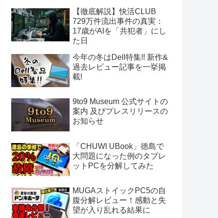
【徹底解説】快活CLUB
729万件流出事件の真実：
17歳がAIを「共犯者」にし
た日
今年の冬はDell特集!! 新作&
過去レビュー記事を一挙掲
載!
9to9 Museum 公式サイトの
案内 及びプレスリリースの
お知らせ
「CHUWI UBook」徳島で
大問題になった例のタブレ
ットPCを分解してみた
MUGAストイックPC5の自
腹分解レビュー！感動と失
望が入り乱れる結果に