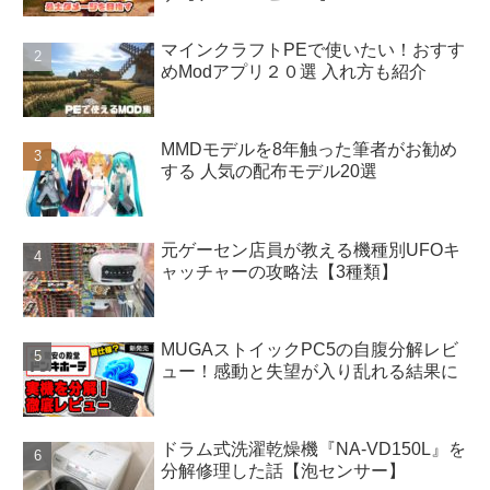
マインクラフトPEで使いたい！おすす
めModアプリ２０選 入れ方も紹介
MMDモデルを8年触った筆者がお勧め
する 人気の配布モデル20選
元ゲーセン店員が教える機種別UFOキ
ャッチャーの攻略法【3種類】
MUGAストイックPC5の自腹分解レビ
ュー！感動と失望が入り乱れる結果に
ドラム式洗濯乾燥機『NA-VD150L』を
分解修理した話【泡センサー】