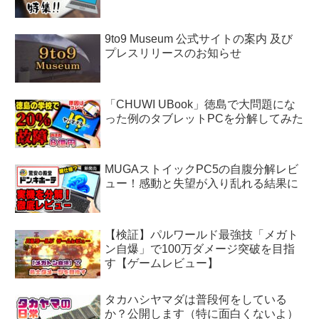
9to9 Museum 公式サイトの案内 及び
プレスリリースのお知らせ
「CHUWI UBook」徳島で大問題にな
った例のタブレットPCを分解してみた
MUGAストイックPC5の自腹分解レビ
ュー！感動と失望が入り乱れる結果に
【検証】パルワールド最強技「メガト
ン自爆」で100万ダメージ突破を目指
す【ゲームレビュー】
タカハシヤマダは普段何をしている
か？公開します（特に面白くないよ）