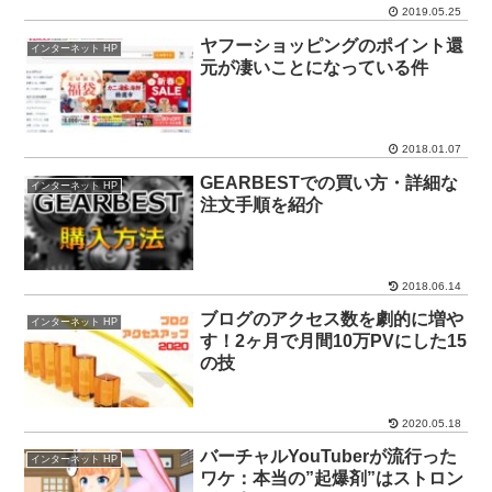
2019.05.25
ヤフーショッピングのポイント還
インターネット HP
元が凄いことになっている件
2018.01.07
GEARBESTでの買い方・詳細な
インターネット HP
注文手順を紹介
2018.06.14
ブログのアクセス数を劇的に増や
インターネット HP
す！2ヶ月で月間10万PVにした15
の技
2020.05.18
バーチャルYouTuberが流行った
インターネット HP
ワケ：本当の”起爆剤”はストロン