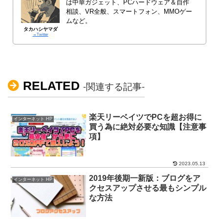
は中華ガジェット、PCハードウェア＆自作
相談、VR全般、スマートフォン、MMOゲー
ムなど。
タカハシヤマダ
→Twitter
RELATED
-関連する記事-
楽天リーベイツでPCを超お得に
インターネット HP
買う為に絶対必要な知識【注意事
項】
2023.05.13
2019年後期一新版：ブログをア
インターネット HP
クセスアップさせる最もシンプル
な方法