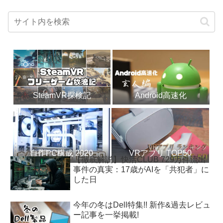
SteamVR探検記
Android高速化
自作PC構成 2020
VRアプリ TOP50
【徹底解説】快活CLUB 729万件流出
事件の真実：17歳がAIを「共犯者」に
した日
今年の冬はDell特集!! 新作&過去レビュ
ー記事を一挙掲載!