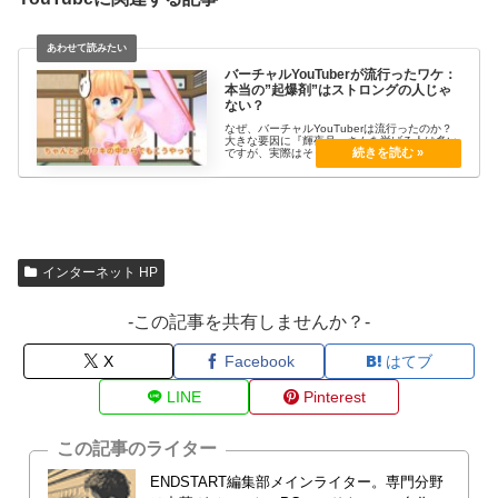
バーチャルYouTuberが流行ったワケ：
本当の”起爆剤”はストロングの人じゃ
ない？
なぜ、バーチャルYouTuberは流行ったのか？
大きな要因に『輝夜月』さんを挙げる人は多い
ですが、実際はそうじゃない。今回の大ヒット
に大きく関わった、最も重要なものは”あの”メ
ディアだと思うのです。今回は、そんなVYを1
年前から見てきた筆者の考察です。
インターネット HP
-この記事を共有しませんか？-
X
Facebook
はてブ
LINE
Pinterest
この記事のライター
ENDSTART編集部メインライター。専門分野