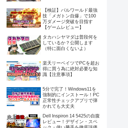
【検証】パルワールド最強
技「メガトン自爆」で100
万ダメージ突破を目指す
【ゲームレビュー】
タカハシヤマダは普段何を
しているか？公開します
（特に面白くないよ）
楽天リーベイツでPCを超お
得に買う為に絶対必要な知
識【注意事項】
5分で完了！Windows11を
強制的にインストール！PC
正常性チェックアプリで弾
かれても大丈夫
Dell Inspiron 14 5425の自腹
レビュー！デザイン・スペ
ック・使い勝手を徹底評価