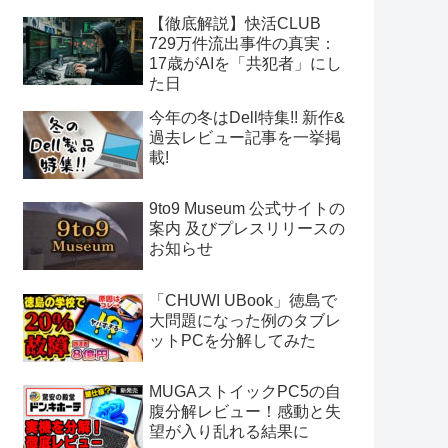
【徹底解説】快活CLUB
729万件流出事件の真実：
17歳がAIを「共犯者」にし
た日
今年の冬はDell特集!! 新作&
過去レビュー記事を一挙掲
載!
9to9 Museum 公式サイトの
案内 及びプレスリリースの
お知らせ
「CHUWI UBook」徳島で
大問題になった例のタブレ
ットPCを分解してみた
MUGAストイックPC5の自
腹分解レビュー！感動と失
望が入り乱れる結果に